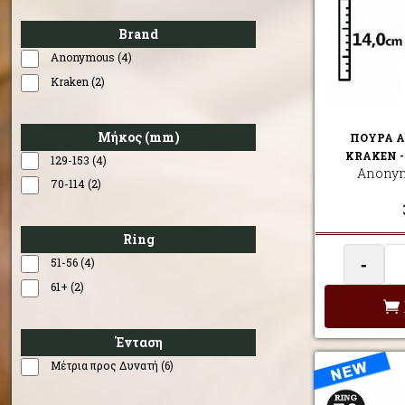
Brand
Anonymous (4)
Kraken (2)
Μήκος (mm)
ΠΟΥΡΑ 
KRAKEN 
129-153 (4)
Anonym
70-114 (2)
Ring
-
51-56 (4)
61+ (2)
Ένταση
Μέτρια προς Δυνατή (6)