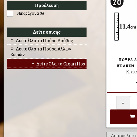
Προέλευση
Νικαράγουα (6)
Δείτε επίσης
Δείτε Όλα τα Πούρα Κούβας
Δείτε Όλα τα Πούρα Αλλων
Χωρών
ΠΟΥΡΑ 
Δείτε Όλα τα Cigarillos
KRAKEN 
Krak
-