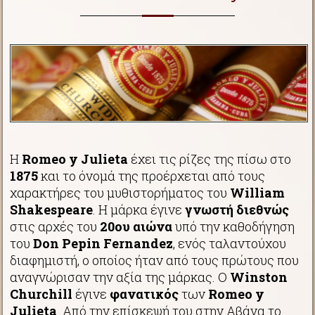
Η
Romeo y Julieta
έχει τις ρίζες της πίσω στο
1875
και το όνομά της προέρχεται από τους
χαρακτήρες του μυθιστορήματος του
William
Shakespeare
. Η μάρκα έγινε
γνωστή
διεθνώς
στις αρχές του
20ου
αιώνα
υπό την καθοδήγηση
του
Don Pepin Fernandez
, ενός ταλαντούχου
διαφημιστή, ο οποίος ήταν από τους πρώτους που
αναγνώρισαν την αξία της μάρκας. Ο
Winston
Churchill
έγινε
φανατικός
των
Romeo y
Julieta
. Από την επίσκεψή του στην Αβάνα το