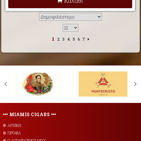
Καλάθι
1
2
3
4
5
6
7
MIAMIS CIGARS
ΑΡΧΙΚΗ
ΠΡΟΦΙΛ
Ο ΛΟΓΑΡΙΑΣΜΟΣ ΜΟΥ