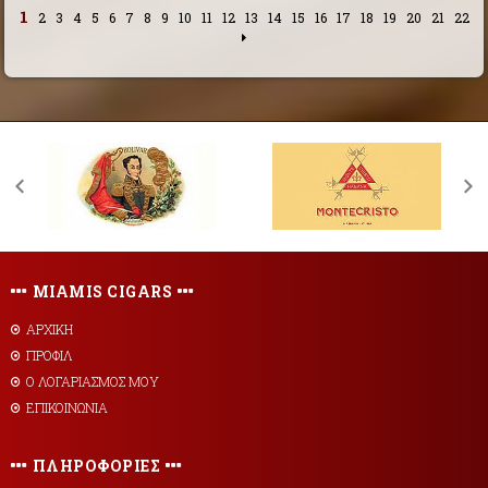
1
2
3
4
5
6
7
8
9
10
11
12
13
14
15
16
17
18
19
20
21
22
MIAMIS CIGARS
ΑΡΧΙΚΗ
ΠΡΟΦΙΛ
Ο ΛΟΓΑΡΙΑΣΜΟΣ ΜΟΥ
ΕΠΙΚΟΙΝΩΝΙΑ
ΠΛΗΡΟΦΟΡΙΕΣ