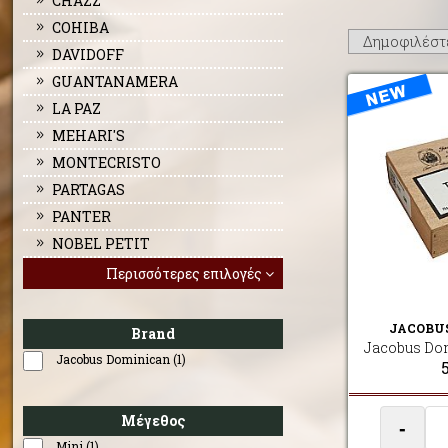
CHAZZ
COHIBA
DAVIDOFF
GUANTANAMERA
LA PAZ
MEHARI'S
MONTECRISTO
PARTAGAS
PANTER
NOBEL PETIT
Περισσότερες επιλογές
JACOBU
Brand
Jacobus Do
Jacobus Dominican (1)
Μέγεθος
-
Mini (1)