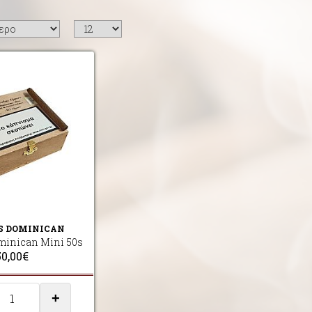
S DOMINICAN
minican Mini 50s
50,00€
+