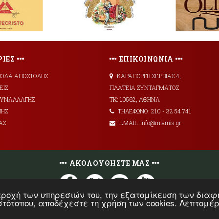
ΙΕΣ
ΕΠΙΚΟΙΝΩΝΙΑ
ΞΟΔΑ ΑΠΟΣΤΟΛΗΣ
ΚΑΡΑΓΙΩΡΓΗ ΣΕΡΒΙΑΣ 4,
ΕΙΣ
ΠΛΑΤΕΙΑ ΣΥΝΤΑΓΜΑΤΟΣ
 ΣΥΝΑΛΛΑΓΗΣ
ΤΚ: 10562, ΑΘΗΝΑ
ΜΗΣ
ΤΗΛΕΦΩΝΟ: 210 - 32 54 741
ΑΣ
EMAIL: info@miamis.gr
ΑΚΟΛΟΥΘΗΣΤΕ ΜΑΣ
 παροχή των υπηρεσιών του, την εξατομίκευση των δι
ιστότοπου, αποδέχεστε τη χρήση των cookies. Λεπτομέ
© 2026 Miamis.gr - All Rights Reserved |
Developed by
HellasSites