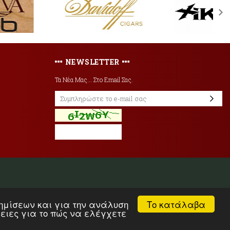
NEWSLETTER
Τα Νέα Μας... Στο Email Σας.
Το κατάλαβα
αφημίσεων και για την ανάλυση
ρειες για το πώς να ελέγχετε