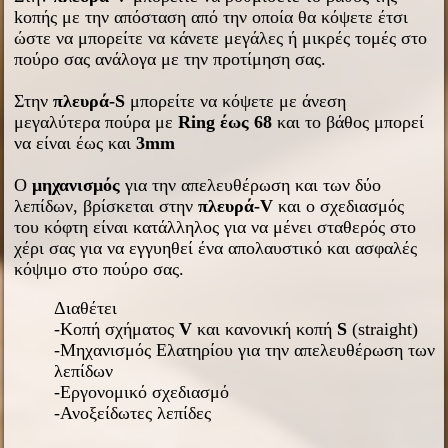
kοπής με την απόσταση από την οποία θα κόψετε έτσι
ώστε να μπορείτε να κάνετε μεγάλες ή μικρές τομές στο
πούρο σας ανάλογα με την προτίμηση σας.
Στην
πλευρά-S
μπορείτε να κόψετε με άνεση
μεγαλύτερα πούρα με
Ring
έως 68
και το βάθος μπορεί
να είναι έως και
3mm
Ο
μηχανισμός
για την απελευθέρωση και των δύο
λεπίδων, βρίσκεται στην
πλευρά-V
και ο σχεδιασμός
του κόφτη είναι κατάλληλος για να μένει σταθερός στο
χέρι σας για να εγγυηθεί ένα απολαυστικό και ασφαλές
κόψιμο στο πούρο σας.
Διαθέτει
-Κοπή σχήματος
V
και κανονική κοπή
S
(straight)
-Μηχανισμός Ελατηρίου για την απελευθέρωση των
λεπίδων
-Εργονομικό σχεδιασμό
-Ανοξείδωτες λεπίδες